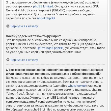
Это программное обеспечение (в его исходной форме) создано и
распространяется
phpBB Limited
. Оно доступно на условиях GNU
General Public Licence, версии 2 (GPL-2.0) и может свободно
распространяться. Для получения более подробных сведений
перейдите по ссылке
About phpBB
.
Вернуться к началу
Почему здесь нет такой-то функции?
Это программное обеспечение было создано и лицензировано
phpBB Limited. Если вы считаете, что какая-то функция должна быть
добавлена, посетите
Центр идей phpBB
, где можно отдать свой голос
за уже поданные идеи или предложить собственные.
Вернуться к началу
С кем можно связаться по вопросу некорректного использования
и/или юридических вопросов, связанных с этой конференцией?
Вы можете связаться с любым из администраторов, перечисленных
в списке на странице «Наша команда». Если вы не получили ответа,
свяжитесь с владельцем домена (сделайте
whois lookup
) или, если
конференция находится на бесплатном домене (например, chat.ru,
Yahoo!, free.fr, f2s.com и т. п.), с руководством или техподдержкой
данного домена. Учтите, что phpBB Limited
не имеет никакого
контроля над данной конференцией
и не может нести никакой
ответственности за то, кем и как данная конференция используется.
Не обращайтесь к phpBB Limited по юридическим вопросам (о