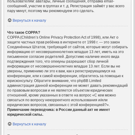
пользователям: аватары, личные сообщения, отправка email-
сообщений, участие в группах и т. д. Регистрация займёт у вас всего
пару минут, поэтому мы рекомендуем это сделать.
Вернуться к началу
Что такое COPPA?
COPPA (Children’s Online Privacy Protection Act of 1998), или Акт о
защите частных прав ребёнка в интернете от 1998 г. — это закон
Соединённых Штатов, требующий от сайтов, которые могут собирать
информацию от несовершеннолетних младше 13 лет, иметь на это
письменное согласие родителей. Допустимо наличие иного вида
подтверждения того, что опекуны разрешают сбор личной
информации от несовершеннолетних младше 13 лет. Если вы не
уверены, применимо ли это к вам, как к регистрирующемуся на
конференции, или к самой конференции, обратитесь за помощью к
юрисконсульту. Обратите внимание, что phpBB Limited
администрация данной конференции не может давать рекомендаций
по правовым вопросам и не является объектом юридических
отношений, кроме указанных в ответе на вопрос «С кем можно
связаться по вопросу некорректного использования и/или
юридических вопросов, связанных с этой конференцией?».
Примечание переводчика: в России данный акт не имеет
юридической силы.
.
Вернуться к началу