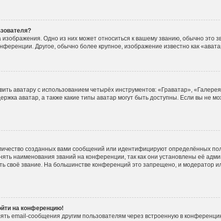
ьзователя?
 изображения. Одно из них может относиться к вашему званию, обычно это зв
онференции. Другое, обычно более крупное, изображение известно как «ават
вить аватару с использованием четырёх инструментов: «Граватар», «Галере
ержка аватар, а также какие типы аватар могут быть доступны. Если вы не м
личество созданных вами сообщений или идентифицируют определённых пол
ять наименования званий на конференции, так как они установлены её адм
ть своё звание. На большинстве конференций это запрещено, и модератор и
войти на конференцию!
ять email-сообщения другим пользователям через встроенную в конференцию