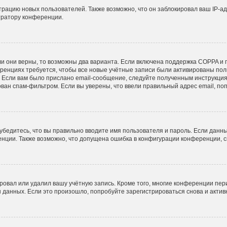
ацию новых пользователей. Также возможно, что он заблокировал ваш IP-ад
тратору конференции.
и они верны, то возможны два варианта. Если включена поддержка COPPA и пр
ренциях требуется, чтобы все новые учётные записи были активированы пол
Если вам было прислано email-сообщение, следуйте полученным инструкциям
ован спам-фильтром. Если вы уверены, что ввели правильный адрес email, по
убедитесь, что вы правильно вводите имя пользователя и пароль. Если данн
ренции. Также возможно, что допущена ошибка в конфигурации конференции, 
ровал или удалил вашу учётную запись. Кроме того, многие конференции пе
анных. Если это произошло, попробуйте зарегистрироваться снова и активне