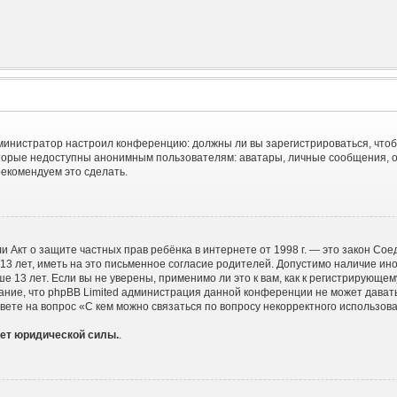
 администратор настроил конференцию: должны ли вы зарегистрироваться, что
орые недоступны анонимным пользователям: аватары, личные сообщения, отпр
рекомендуем это сделать.
), или Акт о защите частных прав ребёнка в интернете от 1998 г. — это закон 
 лет, иметь на это письменное согласие родителей. Допустимо наличие ино
13 лет. Если вы не уверены, применимо ли это к вам, как к регистрирующем
ание, что phpBB Limited администрация данной конференции не может дават
ете на вопрос «С кем можно связаться по вопросу некорректного использова
еет юридической силы.
.