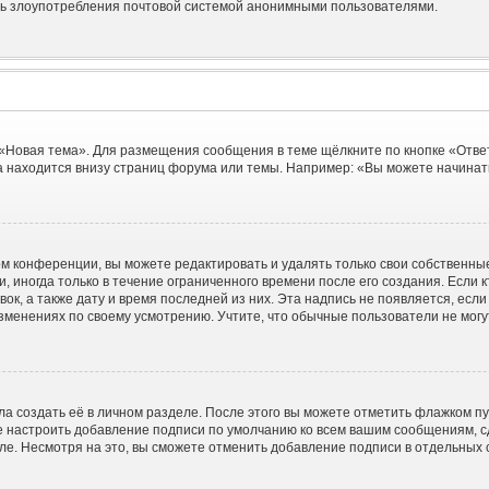
ить злоупотребления почтовой системой анонимными пользователями.
 «Новая тема». Для размещения сообщения в теме щёлкните по кнопке «Отве
 находится внизу страниц форума или темы. Например: «Вы можете начинать
м конференции, вы можете редактировать и удалять только свои собственны
 иногда только в течение ограниченного времени после его создания. Если к
вок, а также дату и время последней из них. Эта надпись не появляется, ес
зменениях по своему усмотрению. Учтите, что обычные пользователи не могут
а создать её в личном разделе. После этого вы можете отметить флажком п
е настроить добавление подписи по умолчанию ко всем вашим сообщениям, 
ле. Несмотря на это, вы сможете отменить добавление подписи в отдельных