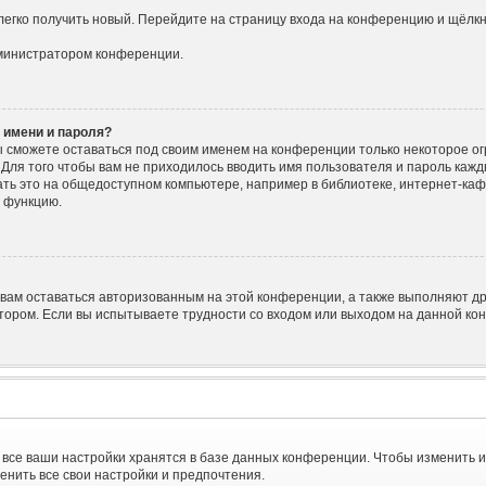
 легко получить новый. Перейдите на страницу входа на конференцию и щёлк
дминистратором конференции.
 имени и пароля?
вы сможете оставаться под своим именем на конференции только некоторое ог
. Для того чтобы вам не приходилось вводить имя пользователя и пароль каж
ь это на общедоступном компьютере, например в библиотеке, интернет-кафе,
у функцию.
 вам оставаться авторизованным на этой конференции, а также выполняют др
ором. Если вы испытываете трудности со входом или выходом на данной кон
все ваши настройки хранятся в базе данных конференции. Чтобы изменить и
менить все свои настройки и предпочтения.