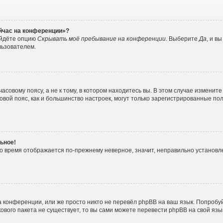
ейчас на конференции»?
айдёте опцию
Скрывать моё пребывание на конференции
. Выберите
Да
, и в
льзователем.
совому поясу, а не к тому, в котором находитесь вы. В этом случае измените 
часовой пояс, как и большинство настроек, могут только зарегистрированные п
ьное!
 но время отображается по-прежнему неверное, значит, неправильно установ
 конференции, или же просто никто не перевёл phpBB на ваш язык. Попробу
ыкового пакета не существует, то вы сами можете перевести phpBB на свой 