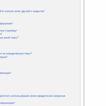
й в списках моих друзей и недругов?
и форумам?
стую страницу!
и?
ные мной темы?
ся на определённую тему?
форум?
ференции?
ректного использования и/или юридических вопросов,
онференции?