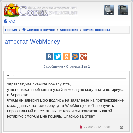
FAQ
Портал
Список форумов
Вопросник
Другие вопросы
аттестат WebMoney
3 сообщения • Страница
1
из
1
пётр
здравствуйте,скажите пожалуйста,
у меня токая проблема я уже 3-й месяц не могу найти нотариуса,
в Воронеже
чтобы он заверил мою подпись на заявление на подтверждение
моих данных по телефону, для WebMoney чтобы получить
персональный аттестат, вы не могли бы подсказать какой
нотариус смог-бы мне помочь. Спасибо за ответ.
Н
В
27 авг 2012, 00:09
е
е