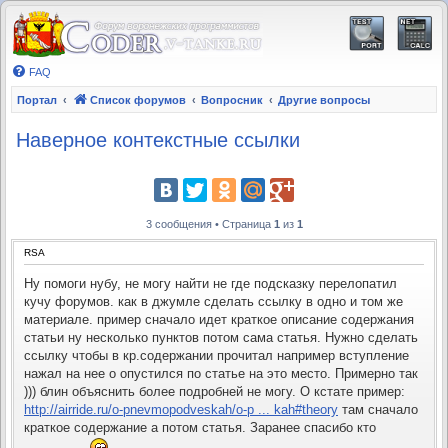
FAQ
Портал
Список форумов
Вопросник
Другие вопросы
Наверное контекстные ссылки
3 сообщения • Страница
1
из
1
RSA
Ну помоги нубу, не могу найти не где подсказку перелопатил
кучу форумов. как в джумле сделать ссылку в одно и том же
материале. пример сначало идет краткое описание содержания
статьи ну несколько пунктов потом сама статья. Нужно сделать
ссылку чтобы в кр.содержании прочитал например вступление
нажал на нее о опустился по статье на это место. Примерно так
))) блин объяснить более подробней не могу. О кстате пример:
http://airride.ru/o-pnevmopodveskah/o-p ... kah#theory
там сначало
краткое содержание а потом статья. Заранее спасибо кто