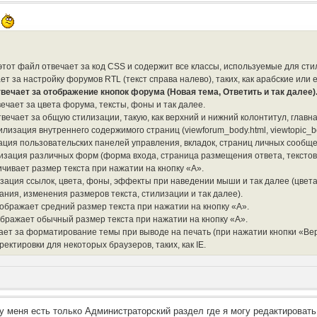
 этот файл отвечает за код CSS и содержит все классы, используемые для сти
ает за настройку форумов RTL (текст справа налево), таких, как арабские или 
твечает за отображение кнопок форума (Новая тема, Ответить и так далее)
вечает за цвета форума, тексты, фоны и так далее.
вечает за общую стилизации, такую, как верхний и нижний колонтитул, главна
илизация внутреннего содержимого страниц (viewforum_body.html, viewtopic_bo
ация пользовательских панелей управления, вкладок, страниц личных сообще
лизация различных форм (форма входа, страница размещения ответа, текстовы
ичивает размер текста при нажатии на кнопку «A».
изация ссылок, цвета, фоны, эффекты при наведении мыши и так далее (цвета б
ния, изменения размеров текста, стилизации и так далее).
ображает средний размер текста при нажатии на кнопку «A».
ображает обычный размер текста при нажатии на кнопку «A».
ечает за форматирование темы при выводе на печать (при нажатии кнопки «Вер
ректировки для некоторых браузеров, таких, как IE.
 ,у меня есть только Администраторский раздел где я могу редактироват