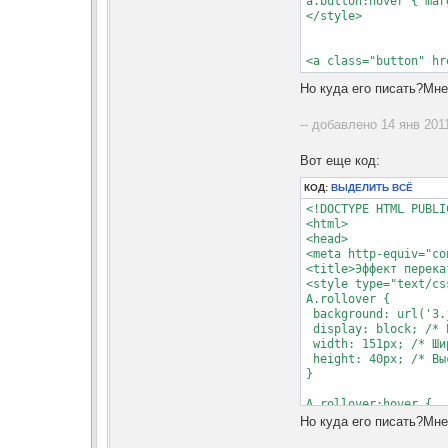
a.button:hover { mar
</style>

<a class="button" hr
Но куда его писать?Мне
-- добавлено 14 янв 2011
Вот еще код:
КОД:
ВЫДЕЛИТЬ ВСЁ
<!DOCTYPE HTML PUBLI
<html>

<head>

<meta http-equiv="co
<title>Эффект перека
<style type="text/css
A.rollover {

 background: url('3.
 display: block; /* 
 width: 151px; /* Ши
 height: 40px; /* Вы
}

A.rollover:hover {

 background-position:
Но куда его писать?Мне
  0px /* Смещение по