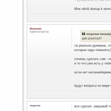
Mne otkrili dostup k etom
Distructor
Администратор
mogomar писал(а)
gde pisat kod?
ты реально думаешь, чт
которые надо поменять
хочешь сделать сам - п
и то что уже есть у тебя
если нет желания/времен
будут вопросы по мере 
mogomar
все сделал. закрывай т