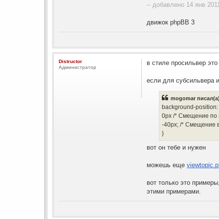
  -40px; /* Смещение
-- добавлено 14 янв 2011
}

</style>

движок phpBB 3
</head>

<body>

<a href="link.html" 
</body>

</html>
Distructor
в стиле просильвер это
Администратор
если для субсильвера и
mogomar писал(а)
background-position:
0px /* Смещение по 
-40px; /* Смещение 
}
вот он тебе и нужен
можешь еще
viewtopic.
вот только это примеры
этими примерами.