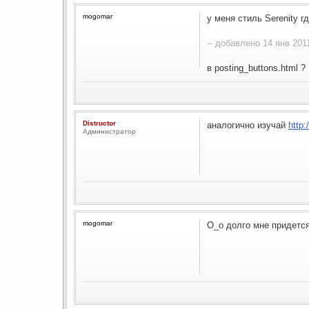
mogomar
у меня стиль Serenity г
-- добавлено 14 янв 2011
в posting_buttons.html ?
Distructor
аналогично изучай
http:
Администратор
mogomar
O_o долго мне придется