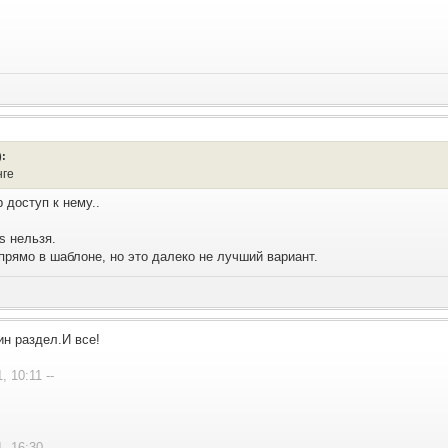
:
нге
p доступ к нему..
s нельзя.
 прямо в шаблоне, но это далеко не лучший вариант.
ин раздел.И все!
, 10:11 --
, 16:30 --