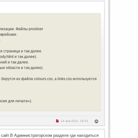
ч
р
б
р
а
щ
н
о
л
е
ч
у
н
у
и
т
и
т
ь
е
а
с
н
н
я
лизации. Файлы prosilver
о
к
е
еврейские.
н
с
.
о
а
о
ч
б
а
щ
я страница и так далее.
л
е
dy.html и так далее).
н
у
и
ний и так далее.
е
е области и так далее).
ерутся из файла colours.css, а links.css используется
сия для печати»).
Н
В
14 янв 2011, 16:51
е
е
п
р
р
н
о
ь сайт.В Администраторском разделе где находиться
ч