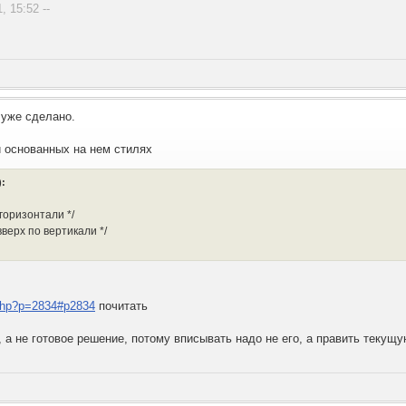
 вверх по вертикали */

, 15:52 --
class="rollover"></a>

 уже сделано.
 основанных на нем стилях
:
горизонтали */
вверх по вертикали */
php?p=2834#p2834
почитать
, а не готовое решение, потому вписывать надо не его, а править текущ