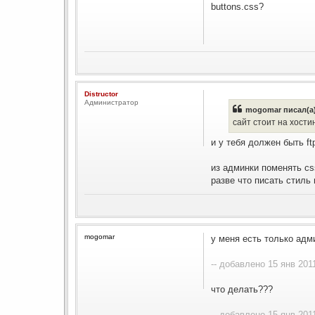
buttons.css?
Distructor
Администратор
mogomar писал(а)
сайт стоит на хости
и у тебя должен быть ft
из админки поменять cs
разве что писать стиль
mogomar
у меня есть только адм
-- добавлено 15 янв 2011
что делать???
-- добавлено 15 янв 2011