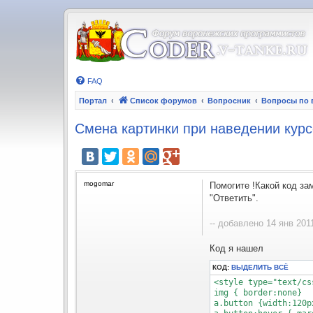
FAQ
Портал
Список форумов
Вопросник
Вопросы по в
Смена картинки при наведении кур
mogomar
Помогите !Какой код за
"Ответить".
-- добавлено 14 янв 2011
Код я нашел
КОД:
ВЫДЕЛИТЬ ВСЁ
<style type="text/css
img { border:none}

a.button {width:120p