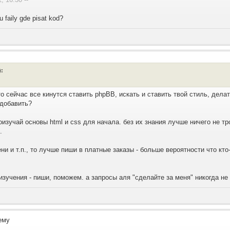
u faily gde pisat kod?
:
о сейчас все кинутся ставить phpBB, искать и ставить твой стиль, дела
/добавить?
оизучай основы html и css для начала. без их знания лучше ничего не тр
.
и и т.п., то лучше пиши в платные заказы - больше вероятности что кто
изучения - пиши, поможем. а запросы аля "сделайте за меня" никогда не
ему