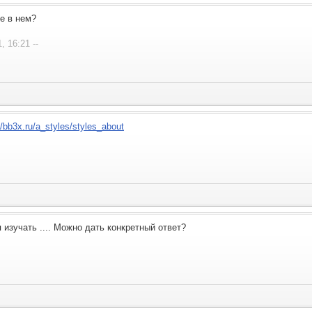
де в нем?
, 16:21 --
//bb3x.ru/a_styles/styles_about
 изучать .... Можно дать конкретный ответ?