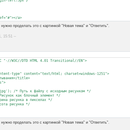
gin-left:5px }

ef="#"></a>
 нужно проделать это с картинкой "Новая тема" и "Ответить".
, 15:51 --
C "-//W3C//DTD HTML 4.01 Transitional//EN">

ntent-type" content="text/html; charset=windows-1251">

тывания</title>

">

jpg'); /* Путь к файлу с исходным рисунком */

Рисунок как блочный элемент */

рина рисунка в пикселах */

сота рисунка */



 нужно проделать это с картинкой "Новая тема" и "Ответить".
 горизонтали */
