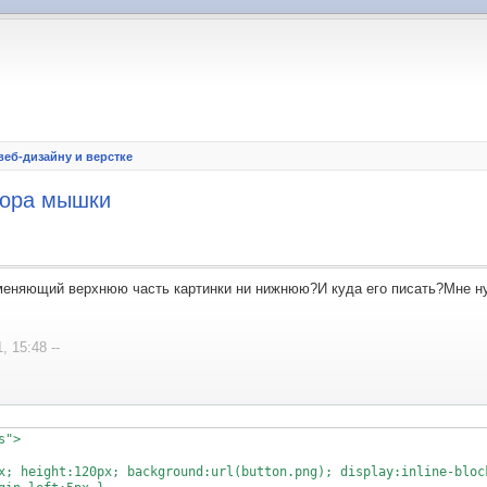
еб-дизайну и верстке
сора мышки
меняющий верхнюю часть картинки ни нижнюю?И куда его писать?Мне ну
, 15:48 --
">

x; height:120px; background:url(button.png); display:inline-block