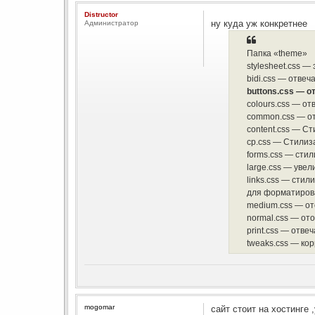
Distructor
ну куда уж конкретнее
Администратор
Папка «theme»
stylesheet.css —
bidi.css — отвеч
buttons.css — о
colours.css — от
common.css — от
content.css — Ст
cp.css — Стилиз
forms.css — сти
large.css — увел
links.css — стил
для форматирова
medium.css — от
normal.css — от
print.css — отв
tweaks.css — кор
mogomar
сайт стоит на хостинге