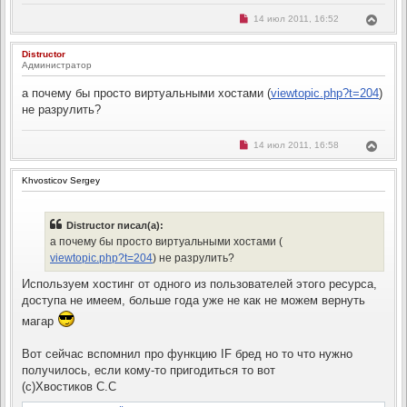
Н
В
14 июл 2011, 16:52
е
е
п
р
р
Distructor
н
о
Администратор
ч
у
и
т
т
а почему бы просто виртуальными хостами (
viewtopic.php?t=204
)
ь
а
с
не разрулить?
н
н
я
о
к
е
Н
В
14 июл 2011, 16:58
н
с
е
е
о
а
п
о
р
ч
р
б
Khvosticov Sergey
н
а
о
щ
ч
у
л
е
и
н
т
у
т
и
ь
а
Distructor писал(а):
е
с
н
а почему бы просто виртуальными хостами (
н
я
о
viewtopic.php?t=204
) не разрулить?
к
е
н
с
Используем хостинг от одного из пользователей этого ресурса,
о
а
о
ч
доступа не имеем, больше года уже не как не можем вернуть
б
а
щ
магар
л
е
н
у
и
Вот сейчас вспомнил про функцию IF бред но то что нужно
е
получилось, если кому-то пригодиться то вот
(с)Хвостиков С.С