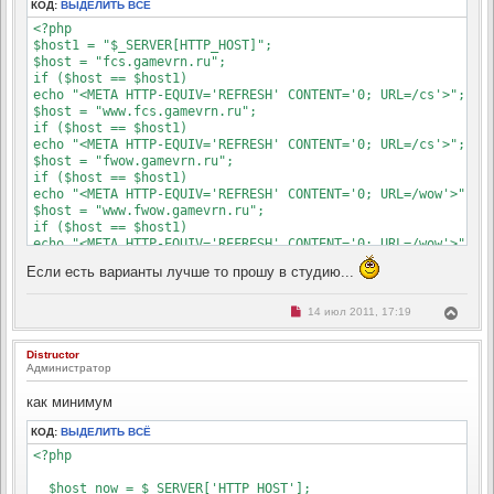
КОД:
ВЫДЕЛИТЬ ВСЁ
<?php

$host1 = "$_SERVER[HTTP_HOST]"; 

$host = "fcs.gamevrn.ru";

if ($host == $host1)

echo "<META HTTP-EQUIV='REFRESH' CONTENT='0; URL=/cs'>";

$host = "www.fcs.gamevrn.ru";

if ($host == $host1)

echo "<META HTTP-EQUIV='REFRESH' CONTENT='0; URL=/cs'>";

$host = "fwow.gamevrn.ru";

if ($host == $host1)

echo "<META HTTP-EQUIV='REFRESH' CONTENT='0; URL=/wow'>";

$host = "www.fwow.gamevrn.ru";

if ($host == $host1)

echo "<META HTTP-EQUIV='REFRESH' CONTENT='0; URL=/wow'>";

$host = "www.servera.gamevrn.ru";

Если есть варианты лучше то прошу в студию...
if ($host == $host1)

echo "<META HTTP-EQUIV='REFRESH' CONTENT='0; URL=/servera'>"
$host = "servera.gamevrn.ru";

Н
В
14 июл 2011, 17:19
е
if ($host == $host1)

е
п
echo "<META HTTP-EQUIV='REFRESH' CONTENT='0; URL=/servera'>"
р
р
Distructor
н
о
Администратор
ч
у
и
т
т
как минимум
ь
а
с
н
КОД:
ВЫДЕЛИТЬ ВСЁ
н
я
о
к
<?php

е
н
с
о
а
  $host_now = $_SERVER['HTTP_HOST']; 

о