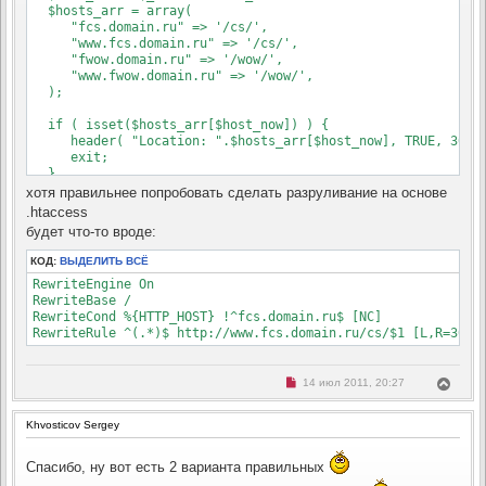
ч
  $hosts_arr = array(

б
а
щ
     "fcs.domain.ru" => '/cs/',

л
е
     "www.fcs.domain.ru" => '/cs/',

н
у
     "fwow.domain.ru" => '/wow/',

и
е
     "www.fwow.domain.ru" => '/wow/',

  );

  if ( isset($hosts_arr[$host_now]) ) {

     header( "Location: ".$hosts_arr[$host_now], TRUE, 301 )
     exit;

  }

хотя правильнее попробовать сделать разруливание на основе
  echo 'хост по умолчанию';

.htaccess
?>
будет что-то вроде:
КОД:
ВЫДЕЛИТЬ ВСЁ
RewriteEngine On

RewriteBase /

RewriteCond %{HTTP_HOST} !^fcs.domain.ru$ [NC]

RewriteRule ^(.*)$ http://www.fcs.domain.ru/cs/$1 [L,R=301]
Н
В
14 июл 2011, 20:27
е
е
п
р
р
Khvosticov Sergey
н
о
ч
у
и
т
Спасибо, ну вот есть 2 варианта правильных
т
ь
а