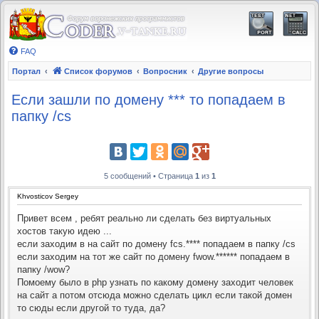
FAQ
Портал
Список форумов
Вопросник
Другие вопросы
Если зашли по домену *** то попадаем в
папку /cs
5 сообщений • Страница
1
из
1
Khvosticov Sergey
Привет всем , ребят реально ли сделать без виртуальных
хостов такую идею ...
если заходим в на сайт по домену fcs.**** попадаем в папку /cs
если заходим на тот же сайт по домену fwow.****** попадаем в
папку /wow?
Помоему было в php узнать по какому домену заходит человек
на сайт а потом отсюда можно сделать цикл если такой домен
то сюды если другой то туда, да?