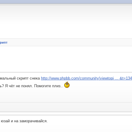
крипт
мальный скрипт снека
http://www.phpbb.com/community/viewtopi ... &t=13
ь? Я чёт не понял. Помогите плиз..
юзай и на заморачивайся.