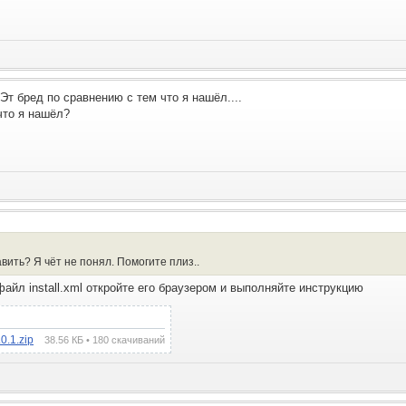
 Эт бред по сравнению с тем что я нашёл....
что я нашёл?
авить? Я чёт не понял. Помогите плиз..
файл install.xml откройте его браузером и выполняйте инструкцию
.1.zip
38.56 КБ • 180 скачиваний