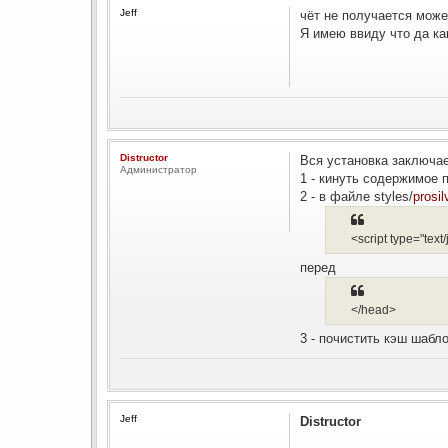
Jeff
чёт не получается может
Я имею ввиду что да как
Distructor
Вся установка заключае
Администратор
1 - кинуть содержимое п
2 - в файле styles/
prosil
<script type="text
перед
</head>
3 - почистить кэш шабл
Jeff
Distructor