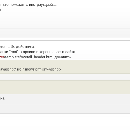
 кто поможет с инстраукцией....
....
тся в 3х действиях:
апки "root" в архиве в корень своего сайта
ver
/template/overall_header.html добавить
/javascript" src="snowstorm.js"></script>
она