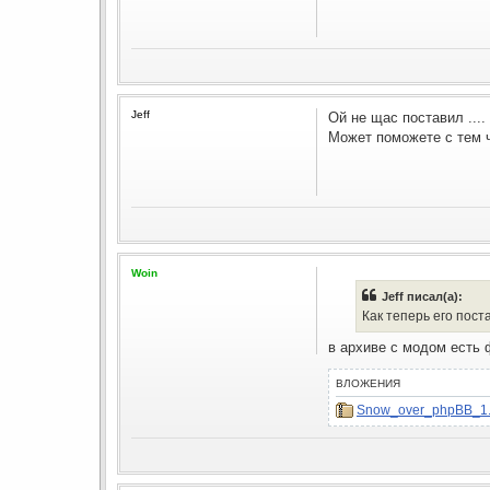
Jeff
Ой не щас поставил ....
Может поможете с тем 
Woin
Jeff писал(а):
Как теперь его пост
в архиве с модом есть 
ВЛОЖЕНИЯ
Snow_over_phpBB_1.0