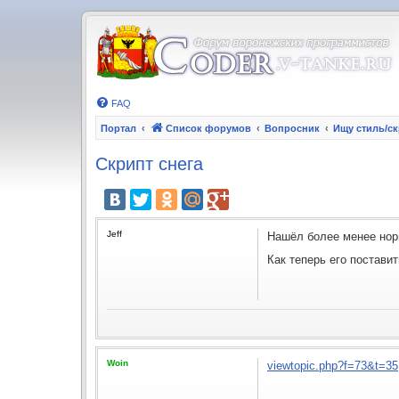
FAQ
Портал
Список форумов
Вопросник
Ищу стиль/с
Скрипт снега
Jeff
Нашёл более менее нор
Как теперь его поставит
Woin
viewtopic.php?f=73&t=35