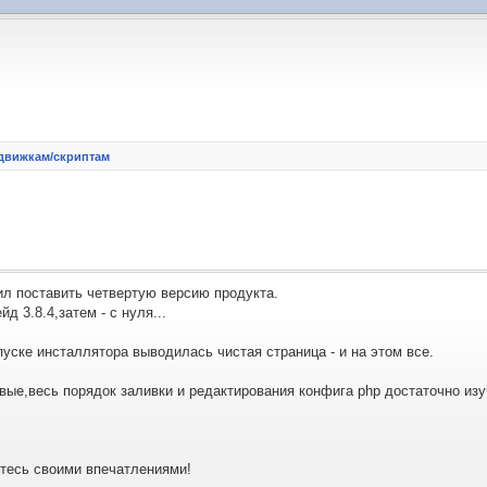
движкам/скриптам
л поставить четвертую версию продукта.
д 3.8.4,затем - с нуля...
пуске инсталлятора выводилась чистая страница - и на этом все.
вые,весь порядок заливки и редактирования конфига php достаточно изуч
итесь своими впечатлениями!