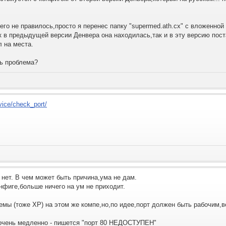
го не правилось,просто я перенес папку "supermed.ath.cx" с вложенной п
ак в предыдущей версии Денвера она находилась,так и в эту версию пост
 на места.
ть проблема?
vice/check_port/
 нет. В чем может быть причина,ума не дам.
нфиге,больше ничего на ум не приходит.
емы (тоже ХР) на этом же компе,но,по идее,порт должен быть рабочим,
 очень медленно - пишется "порт 80 НЕДОСТУПЕН"