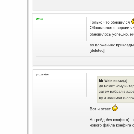
Woin
Только что обновился
Обновлялся с версии vBul
обновилось успешно, н
во вложениях приклады
[deleted]
prozektor
Woin писал(а):
да может кому интер
затем набрал в адр
ну и нажимал кнопоч
Вот и ответ
Апгрейд без конфига) -
нового файла конфига с