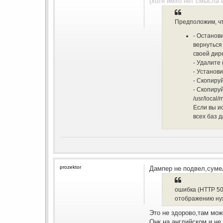
(хотя имхо нет смысла 
Предположим, чт
- Останов
вернуться 
своей дир
- Удалите
- Установ
- Скопиру
- Скопиру
/usr/local
Если вы и
всех баз 
prozektor
Дампер не подвел,сумел
ошибка (HTTP 50
отображению ну
Это не здорово,там мож
Онк на английском и не