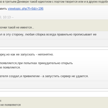
о в третьем Денвере такой идиотизм с портом творится или и в других подоб
авить
viewtopic.php?f=6&t=196
, 10:13 --
рочки такой не имеется...
ел в эту сторону, любая сборка всегда правильно прописывает ее
ку,но как ее запускать - непонятно.
 появляется,при попытках принудительно открыть
не появляется.
ателя создал,и привилегии - а запустить сервер не удается.
):
 не появляется