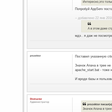
Интересно,это тольк
Попробуй AppServ пост
-- добавлено 22 янв 2010
А в этом даже ст
мдэ.. я даж не посмотр
prozektor
Поставил указанную сбор
Значок Апача в трее не
apache_start.bat - тоже 
И вроде базы и пользов
Distructor
Администратор
prozektor писал(а
Значок Апача в трее