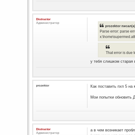
Distructor
Администратор
prozektor писал(а
Parse error: parse 
x:\home\supermed.ath
That error is due 
у тебя слишком старая
prozektor
Как поставить пхп 5 на
Мои попытки обновить Д
Distructor
а в чем возникает проб
Администратор