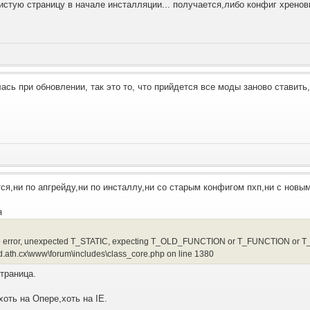
истую страницу в начале инсталляции... получается,либо конфиг хреновы
ась при обновлении, так это то, что прийдется все моды заново ставить
тся,ни по апгрейду,ни по инсталлу,ни со старым конфигом пхп,ни с новым
я
se error, unexpected T_STATIC, expecting T_OLD_FUNCTION or T_FUNCTION or T_VA
.ath.cx\www\forum\includes\class_core.php on line 1380
страница.
хоть на Опере,хоть на IE.