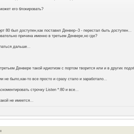
может его блокировать?
рт 80 был доступен,как поставил Денвер--3 - перестал быть доступен...
вательно причина именно в третьем Денвере,но где?
паться дальше...
 третьем Денвере такой идиотизм с портом творится или и в других под
и не было,как-то все просто и сразу стало и заработало...
скоментировать строчку Listen *:80 и все...
акой не имеется...
):