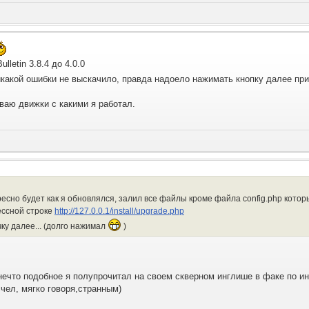
letin 3.8.4 до 4.0.0
икакой ошибки не выскачило, правда надоело нажимать кнопку далее пр
ваю движки с какими я работал.
есно будет как я обновлялся, залил все файлы кроме файла config.php которы
ессной строке
http://127.0.0.1/install/upgrade.php
ку далее... (долго нажимал
)
 нечто подобное я полупрочитал на своем скверном инглише в факе по и
чел, мягко говоря,странным)