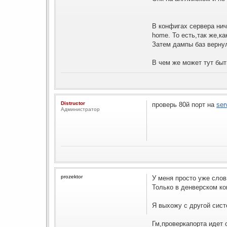
В конфигах сервера ниче
home. То есть,так же,к
Затем дампы баз вернул
В чем же может тут бы
Distructor
проверь 80й порт на
ser
Администратор
prozektor
У меня просто уже слов
Только в денверском ко
Я выхожу с другой сист
Гм,проверкапорта идет