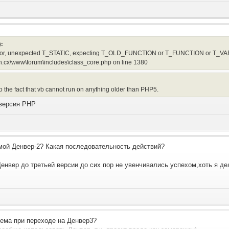
):
error, unexpected T_STATIC, expecting T_OLD_FUNCTION or T_FUNCTION or T_VAR o
.cx\www\forum\includes\class_core.php on line 1380
to the fact that vb cannot run on anything older than PHP5.
 версия PHP
 мой Денвер-2? Какая последовательность действий?
енвер до третьей версии до сих пор не увенчивались успехом,хоть я дел
лема при переходе на Денвер3?