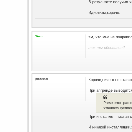
В результате получил ч
Идиотизм,короче.
Woin
эм, что мне не понравил
так ты обновился?
prozektor
Короче,ничего не стави
При апгрейде выводитс
Parse error: par
x:\home\supermed
При инсталле - чистая 
И никакой инсталляции,