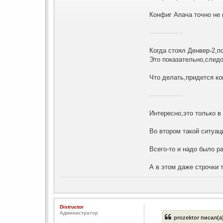
Конфиг Апача точно не 
-----------------
Когда стоял Денвер-2,по
Это показательно,следо
Что делать,придется ко
-----------------
Интересно,это только в
Во втором такой ситуаци
Всего-то и надо было ра
А в этом даже строчки т
Distructor
Администратор
prozektor писал(а