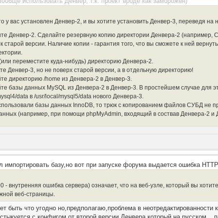
вообще использовать Денвер, т.к. проект вроде как заморожен)
о у вас установлен Денвер-2, и вы хотите установить Денвер-3, переведя на 
ите Денвер-2. Сделайте резервную копию директории Денвера-2 (например, C
к старой версии. Наличие копии - гарантия того, что вы сможете к ней вернут
ектории.
 (или переместите куда-нибудь) директорию Денвера-2.
ите Денвер-3, но не поверх старой версии, а в отдельную директорию!
йте директорию /home из Денвера-2 в Денвер-3.
йте базы данных MySQL из Денвера-2 в Денвер-3. В простейшем случае для э
/mysql4/data в /usr/local/mysql5/data нового Денвера-3.
спользовали базы данных InnoDB, то трюк с копированием файлов СУБД не пр
данных (например, при помощи phpMyAdmin, входящий в соствав Денвера-2 и Д
 импортировать базу,но вот при запуске форума выдается ошибка HTTP 
0 - внутренняя ошибка сервера) означает, что на веб-узле, который вы хоти
жной веб-страницы.
ет быть что угодно но,предполагаю,проблема в неотредактированности 
 стыкуется с конфигом от второй версии Денвера,который на русском... 