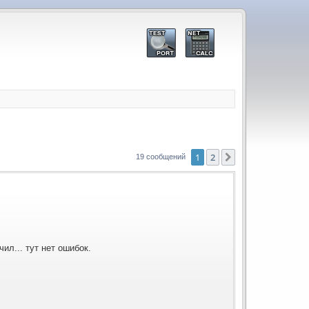
1
2
След.
19 сообщений
ил... тут нет ошибок.