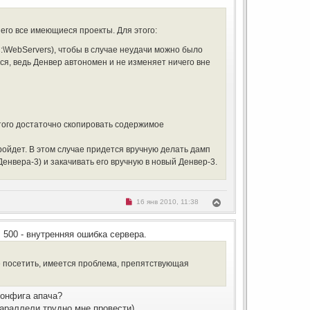
у
и
т
и
т
ь
е
а
с
н
него все имеющиеся проекты. Для этого:
н
я
о
к
е
:\WebServers), чтобы в случае неудачи можно было
н
с
ься, ведь Денвер автономен и не изменяет ничего вне
о
а
о
ч
б
а
щ
л
е
н
у
и
е
того достаточно скопировать содержимое
ойдет. В этом случае придется вручную делать дамп
енвера-3) и закачивать его вручную в новый Денвер-3.
Н
В
16 янв 2010, 11:38
е
е
п
р
р
н
о
500 - внутренняя ошибка сервера.
ч
у
и
т
т
ь
а
те посетить, имеется проблема, препятствующая
с
н
н
я
о
к
е
конфига апача?
н
с
параллели трудно мне провести)
о
а