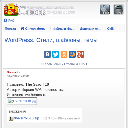
FAQ
Портал
Список форумов
Файлы и Инструкции
Движки и скрипты на PHP
CMS
WordPress. Стили, шаблоны, темы
11 сообщений • Страница
1
из
1
Distructor
Администратор
Название:
The Scroll 10
Автор и Версия WP: неизвестны
Источник: wpthemes.ru
ВЛОЖЕНИЯ
the-scroll-10.zip
311.9 КБ • 199 скачиваний