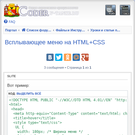
FAQ
Портал
Список форумов
Файлы и Инструкции
Уроки и статьи по верстке
Всплывающее меню на HTML+CSS
3 сообщения • Страница
1
из
1
SLITE
Вот пример:
КОД:
ВЫДЕЛИТЬ ВСЁ
<!DOCTYPE HTML PUBLIC "-//W3C//DTD HTML 4.01//EN" "http://ww
<html>

 <head>

  <meta http-equiv="Content-Type" content="text/html; charse
  <title>hover</title>

  <style type="text/css">

   UL {

    width: 180px; /* Ширина меню */
