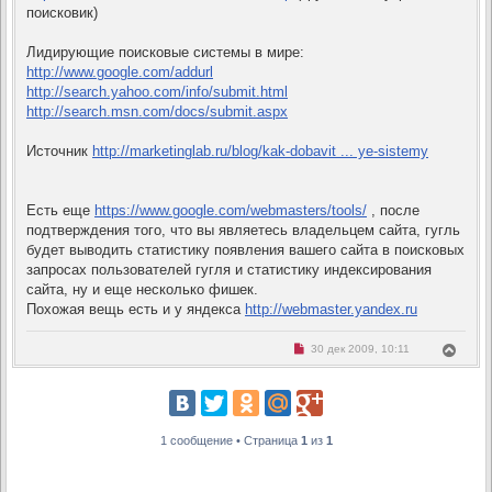
поисковик)
Лидирующие поисковые системы в мире:
http://www.google.com/addurl
http://search.yahoo.com/info/submit.html
http://search.msn.com/docs/submit.aspx
Источник
http://marketinglab.ru/blog/kak-dobavit ... ye-sistemy
Есть еще
https://www.google.com/webmasters/tools/
, после
подтверждения того, что вы являетесь владельцем сайта, гугль
будет выводить статистику появления вашего сайта в поисковых
запросах пользователей гугля и статистику индексирования
сайта, ну и еще несколько фишек.
Похожая вещь есть и у яндекса
http://webmaster.yandex.ru
Н
В
30 дек 2009, 10:11
е
е
п
р
р
н
о
ч
у
и
т
т
1 сообщение • Страница
1
из
1
ь
а
с
н
н
я
о
к