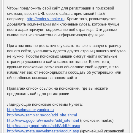
Чтобы предложить свой сайт для регистрации в поисковой
системе, ввести URL своего сайта с приставкой http:// -
например,
http://coder.v-tanke.ru
. Кроме того, рекомендуется
добавлять комментарии или ключевые слова, которые лучше
всего характеризуют содержание веб-страницы. Эти данные
выполняют исключительно информативную функцию.
При этом вполне достаточно указать только главную страницу
вашего сайта, указывать адреса других страниц вашего веб-узла
не нужно. Роботы поисковых машин смогут найти остальные
страницы указанного сайта самостоятельно. Кроме того,
крупные поисковики регулярно обновляют свой индекс, и это
избавляет вас от необходимости сообщать об устаревших или
обновлённых ссылках на вашем сайте.
Прилагаю список ссылок на поисковики, где вы можете
предложить сайт для регистрации.
Лидирующие поисковые системы Рунета:
http://webmaster.yandex.ru
http://www.rambler.ru/doc/add_site.shtml
http://www.gogo.ru/wmaster/add_site.html
(поисковик mail.ru)
http://catalog.aport.ru/rus/add/AddUrl.aspx
http://www.meta.ua/webmaster/addurl.asp
(крупнейший украинский