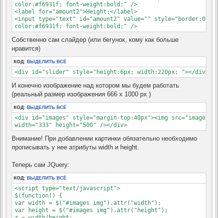
color:#f6931f; font-weight:bold;" />

<label for="amount2">Height:</label>

<input type="text" id="amount2" value="" style="border:0; wi
color:#f6931f; font-weight:bold;" />
Собственно сам слайдер (или бегунок, кому как больше
нравится)
КОД:
ВЫДЕЛИТЬ ВСЁ
<div id="slider" style="height:6px; width:220px; "></div>
И конечно изображение над котором мы будем работать
(реальный размер изображения 666 x 1000 px )
КОД:
ВЫДЕЛИТЬ ВСЁ
<div id="images" style="margin-top:40px"><img src="images/an
width="333" height="500" /></div>
Внимание! При добавлении картинки обязательно необходимо
прописывать у нее атрибуты width и height.
Теперь сам JQuery:
КОД:
ВЫДЕЛИТЬ ВСЁ
<script type="text/javascript">

$(function() {

var width = $("#images img").attr("width");

var height = $("#images img").attr("height");

z = width/height;
