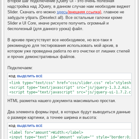
Второй шаг подключение jQuery UI - это очень полезная
надстройка над JQuery, в данном случае нам необходим виджет
Slider. Скачать его можно
здесь
(внешняя ссылка)
, главное не
забудьте убрать (Deselect all). Все остальные галочки кроме
Slider и UI Core, иначе рискуете получить огромный и
бесполезный (для данного урока) файл.
В архиве присутствует все необходимое, но все-таки я
рекомендую для тестирования использовать мой архив, в
котором уже проведена работа по его очистки от лишних стилей
и прочих демонстративных файлов.
Подключаем:
КОД:
ВЫДЕЛИТЬ ВСЁ
<link type="text/css" href="css/slider.css" rel="stylesheet"
<script type="text/javascript" src="js/jquery-1.3.2.min.js">
<script type="text/javascript" src="js/jquery-ui-1.7.2.cust
HTML разметка нашего документа максимально простая.
Два элемента формы input, в которых будут выводиться данные
о размере картинки, а точнее ширина и высота:
КОД:
ВЫДЕЛИТЬ ВСЁ
<label for="amount">Width:</label>

<input type="text" id="amount" value="" style="border:0; wid