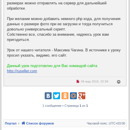
размерах можно отправлять на сервер для дальнейшей
обработки.
При желании можно добавить немного php кода, для получения
данных о размере фото при ее загрузки и тогда получиться
довольно универсальный скрипт.
Собственно все, спасибо за внимание, надеюсь урок вам
пригодиться.
Урок от нашего читателя - Максима Чагина. В источнике к уроку
просил указать, видимо, его сайт.
Данный урок подготовлен для Вас командой сайта
http://ruseller.com
Н
В
06 мар 2010, 22:39
е
е
п
р
р
н
о
ч
у
и
т
т
1 сообщение • Страница
1
из
1
ь
а
с
н
н
я
о
к
е
н
с
Портал
Список форумов
Часовой пояс:
UTC+03:00
о
а
о