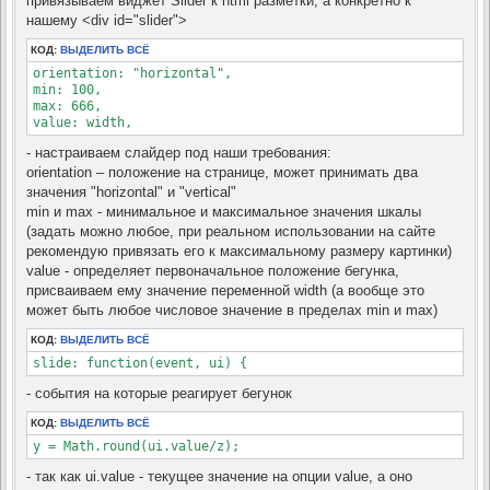
привязываем виджет Slider к html разметки, а конкретно к
нашему <div id="slider">
КОД:
ВЫДЕЛИТЬ ВСЁ
orientation: "horizontal",

min: 100,

max: 666,

value: width,
- настраиваем слайдер под наши требования:
orientation – положение на странице, может принимать два
значения "horizontal" и "vertical"
min и max - минимальное и максимальное значения шкалы
(задать можно любое, при реальном использовании на сайте
рекомендую привязать его к максимальному размеру картинки)
value - определяет первоначальное положение бегунка,
присваиваем ему значение переменной width (а вообще это
может быть любое числовое значение в пределах min и max)
КОД:
ВЫДЕЛИТЬ ВСЁ
slide: function(event, ui) {
- события на которые реагирует бегунок
КОД:
ВЫДЕЛИТЬ ВСЁ
y = Math.round(ui.value/z);
- так как ui.value - текущее значение на опции value, а оно