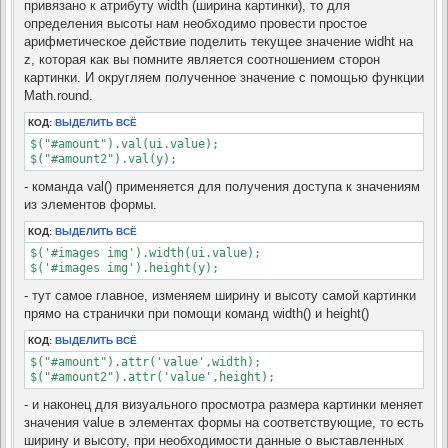
привязано к атрибуту width (ширина картинки), то для
определения высоты нам необходимо провести простое
арифметическое действие поделить текущее значение widht на
z, которая как вы помните является соотношением сторон
картинки. И округляем полученное значение с помощью функции
Math.round.
КОД:
ВЫДЕЛИТЬ ВСЁ
$("#amount").val(ui.value);

$("#amount2").val(y);
- команда val() применяется для получения доступа к значениям
из элементов формы.
КОД:
ВЫДЕЛИТЬ ВСЁ
$('#images img').width(ui.value);

$('#images img').height(y);
- тут самое главное, изменяем ширину и высоту самой картинки
прямо на странички при помощи команд width() и height()
КОД:
ВЫДЕЛИТЬ ВСЁ
$("#amount").attr('value',width);

$("#amount2").attr('value',height);
- и наконец для визуального просмотра размера картинки меняет
значения value в элементах формы на соответствующие, то есть
ширину и высоту, при необходимости данные о выставленных