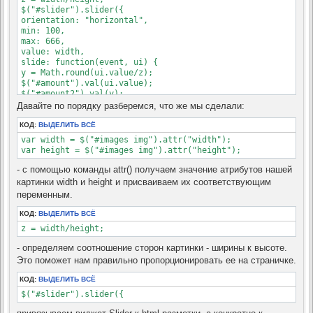
$("#slider").slider({

orientation: "horizontal",

min: 100,

max: 666,

value: width,

slide: function(event, ui) {

y = Math.round(ui.value/z);

$("#amount").val(ui.value);

$("#amount2").val(y);

$('#images img').width(ui.value);

Давайте по порядку разберемся, что же мы сделали:
$('#images img').height(y);

}

КОД:
ВЫДЕЛИТЬ ВСЁ
});

var width = $("#images img").attr("width");

$("#amount").attr('value',width);

var height = $("#images img").attr("height");
$("#amount2").attr('value',height);

});

- с помощью команды attr() получаем значение атрибутов нашей
</script>
картинки width и height и присваиваем их соответствующим
переменным.
КОД:
ВЫДЕЛИТЬ ВСЁ
z = width/height;
- определяем соотношение сторон картинки - ширины к высоте.
Это поможет нам правильно пропорционировать ее на страничке.
КОД:
ВЫДЕЛИТЬ ВСЁ
$("#slider").slider({