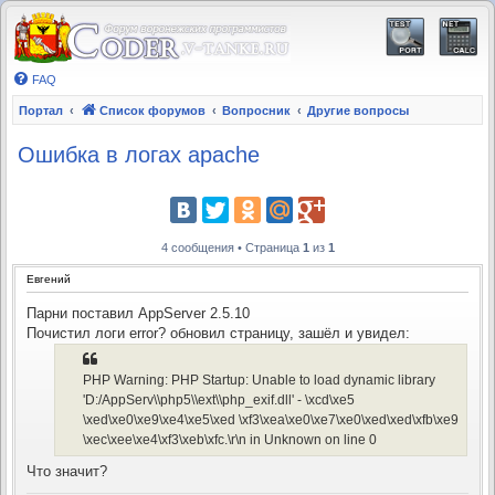
FAQ
Портал
Список форумов
Вопросник
Другие вопросы
Ошибка в логах apache
4 сообщения • Страница
1
из
1
Евгений
Парни поставил AppServer 2.5.10
Почистил логи error? обновил страницу, зашёл и увидел:
PHP Warning: PHP Startup: Unable to load dynamic library
'D:/AppServ\\php5\\ext\\php_exif.dll' - \xcd\xe5
\xed\xe0\xe9\xe4\xe5\xed \xf3\xea\xe0\xe7\xe0\xed\xed\xfb\xe9
\xec\xee\xe4\xf3\xeb\xfc.\r\n in Unknown on line 0
Что значит?