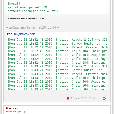
а
с
н
[mysql]

н
я
max_allowed_packet=50M

о
к
default-character-set = utf8
е
н
с
о
а
значение не изменилось
о
ч
б
а
щ
-- добавлено 12 июл 2010, 10:44 --
л
е
н
у
и
КОД:
ВЫДЕЛИТЬ ВСЁ
е
[Mon Jul 12 18:32:42 2010] [notice] Apache/2.2.4 (Win32) PHP
[Mon Jul 12 18:32:42 2010] [notice] Server built: Jan  9 200
[Mon Jul 12 18:32:42 2010] [notice] Parent: Created child pr
[Mon Jul 12 18:32:42 2010] [notice] Child 184: Child process
[Mon Jul 12 18:32:42 2010] [notice] Child 184: Acquired the 
[Mon Jul 12 18:32:42 2010] [notice] Child 184: Starting 64 w
[Mon Jul 12 18:32:42 2010] [notice] Child 184: Starting thre
[Mon Jul 12 18:43:21 2010] [notice] Apache/2.2.4 (Win32) PHP
[Mon Jul 12 18:43:21 2010] [notice] Server built: Jan  9 200
[Mon Jul 12 18:43:21 2010] [notice] Parent: Created child pr
[Mon Jul 12 18:43:22 2010] [notice] Child 504: Child process
[Mon Jul 12 18:43:22 2010] [notice] Child 504: Acquired the 
[Mon Jul 12 18:43:22 2010] [notice] Child 504: Starting 64 w
[Mon Jul 12 18:43:22 2010] [notice] Child 504: Starting thr
Н
В
12 июл 2010, 10:44
е
е
п
р
р
Distructor
н
о
Администратор
ч
у