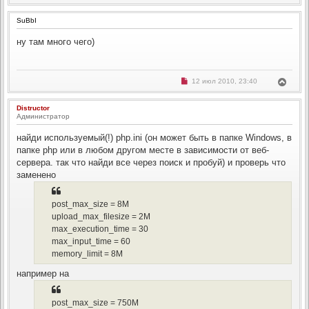
е
е
о
а
п
о
р
ч
р
б
SuBbI
н
а
о
щ
ч
у
л
е
и
ну там много чего)
н
т
у
т
и
ь
а
е
с
н
н
я
о
к
Н
В
12 июл 2010, 23:40
е
е
н
е
с
п
о
а
р
р
о
Distructor
ч
н
о
б
Администратор
ч
а
у
щ
и
л
т
е
т
найди используемый(!) php.ini (он может быть в папке Windows, в
н
у
ь
а
и
с
папке php или в любом другом месте в зависимости от веб-
н
е
н
я
сервера. так что найди все через поиск и пробуй) и проверь что
о
к
е
заменено
н
с
о
а
о
ч
б
post_max_size = 8M
а
щ
upload_max_filesize = 2M
л
е
н
у
max_execution_time = 30
и
е
max_input_time = 60
memory_limit = 8M
например на
post_max_size = 750M