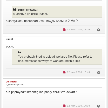
и
т
т
ь
а
с
н
SuBbI писал(а):
н
я
значение не изменилось
о
к
е
н
с
а загружать пробовал что-нибудь больше 2 Мб ?
о
а
о
ч
б
а
Н
В
12 июл 2010, 13:29
щ
е
л
е
е
п
н
у
р
р
и
SuBbI
н
о
е
ч
у
и
ессно
т
т
ь
а
с
н
н
You probably tried to upload too large file. Please refer to
я
о
к
documentation for ways to workaround this limit.
е
н
с
о
а
о
ч
б
Н
В
12 июл 2010, 13:43
а
щ
е
е
л
е
п
р
н
р
у
Distructor
н
и
о
Администратор
е
ч
у
и
т
т
а в phpmyadmin/config.inc.php у тебя что лежит?
ь
а
с
н
н
я
о
к
е
Н
В
12 июл 2010, 14:08
н
с