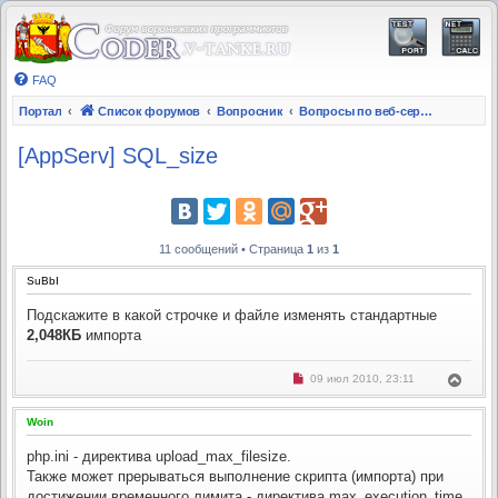
FAQ
Портал
Список форумов
Вопросник
Вопросы по веб-серверам
[AppServ] SQL_size
11 сообщений • Страница
1
из
1
SuBbI
Подскажите в какой строчке и файле изменять стандартные
2,048КБ
импорта
Н
В
09 июл 2010, 23:11
е
е
п
р
р
Woin
н
о
ч
у
и
php.ini - директива upload_max_filesize.
т
т
ь
Также может прерываться выполнение скрипта (импорта) при
а
с
н
достижении временного лимита - директива max_execution_time.