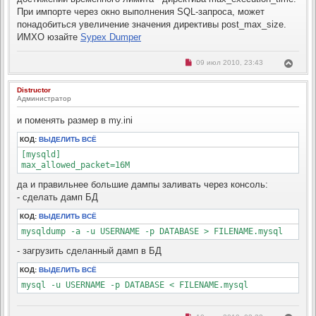
н
я
о
При импорте через окно выполнения SQL-запроса, может
к
е
н
понадобиться увеличение значения директивы post_max_size.
с
о
а
ИМХО юзайте
Sypex Dumper
о
ч
б
а
щ
Н
л
В
09 июл 2010, 23:43
е
е
н
у
е
п
и
р
р
е
Distructor
н
о
Администратор
ч
у
и
т
т
и поменять размер в my.ini
ь
а
с
н
КОД:
ВЫДЕЛИТЬ ВСЁ
н
я
о
к
[mysqld]

е
н
с
max_allowed_packet=16M
о
а
о
ч
да и правильнее большие дампы заливать через консоль:
б
а
щ
- сделать дамп БД
л
е
н
у
КОД:
ВЫДЕЛИТЬ ВСЁ
и
е
mysqldump -a -u USERNAME -p DATABASE > FILENAME.mysql
- загрузить сделанный дамп в БД
КОД:
ВЫДЕЛИТЬ ВСЁ
mysql -u USERNAME -p DATABASE < FILENAME.mysql