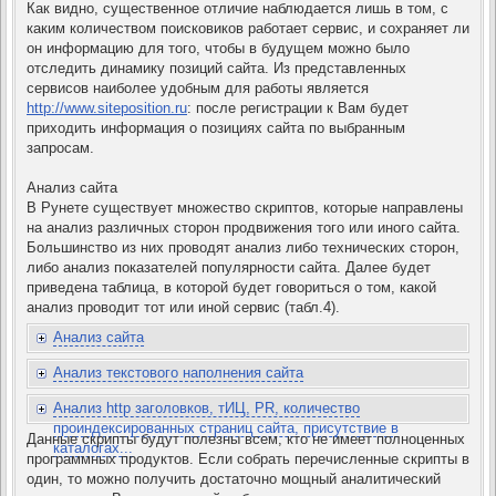
Как видно, существенное отличие наблюдается лишь в том, с
каким количеством поисковиков работает сервис, и сохраняет ли
он информацию для того, чтобы в будущем можно было
отследить динамику позиций сайта. Из представленных
сервисов наиболее удобным для работы является
http://www.siteposition.ru
: после регистрации к Вам будет
приходить информация о позициях сайта по выбранным
запросам.
Анализ сайта
В Рунете существует множество скриптов, которые направлены
на анализ различных сторон продвижения того или иного сайта.
Большинство из них проводят анализ либо технических сторон,
либо анализ показателей популярности сайта. Далее будет
приведена таблица, в которой будет говориться о том, какой
анализ проводит тот или иной сервис (табл.4).
Анализ сайта
Анализ текстового наполнения сайта
Анализ http заголовков, тИЦ, PR, количество
проиндексированных страниц сайта, присутствие в
Данные скрипты будут полезны всем, кто не имеет полноценных
каталогах...
программных продуктов. Если собрать перечисленные скрипты в
один, то можно получить достаточно мощный аналитический