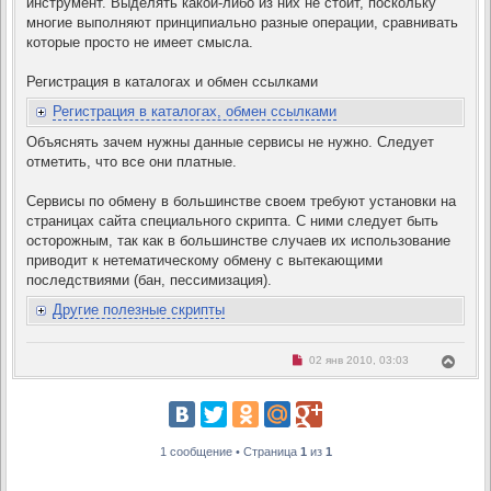
инструмент. Выделять какой-либо из них не стоит, поскольку
многие выполняют принципиально разные операции, сравнивать
которые просто не имеет смысла.
Регистрация в каталогах и обмен ссылками
Регистрация в каталогах, обмен ссылками
Объяснять зачем нужны данные сервисы не нужно. Следует
отметить, что все они платные.
Сервисы по обмену в большинстве своем требуют установки на
страницах сайта специального скрипта. С ними следует быть
осторожным, так как в большинстве случаев их использование
приводит к нетематическому обмену с вытекающими
последствиями (бан, пессимизация).
Другие полезные скрипты
Н
В
02 янв 2010, 03:03
е
е
п
р
р
н
о
ч
у
и
т
т
1 сообщение • Страница
1
из
1
ь
а
с
н
н
я