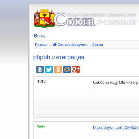
FAQ
Портал
Список форумов
Архив
phpbb интеграция
SuBbI
Соббсно ищу Dle интегр
Woin
http://tinyurl.com/2w4b2y