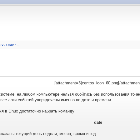
x / Unix / ...
[attachment=3]centos_icon_60.png[/attachmen
системе, на любом компьютере нельзя обойтись без использования точн
все логи событий упорядочены именно по дате и времени.
я в Linux достаточно набрать команду:
date
оказаны текущий день недели, месяц, время и год.