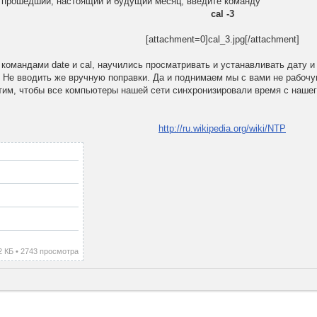
 прошедший, настоящий и будущий месяц, введите команду
cal -3
[attachment=0]cal_3.jpg[/attachment]
 командами date и cal, научились просматривать и устанавливать дату и
 Не вводить же вручную поправки. Да и поднимаем мы с вами не рабочу
тим, чтобы все компьютеры нашей сети синхронизировали время с нашег
http://ru.wikipedia.org/wiki/NTP
2 КБ • 2743 просмотра