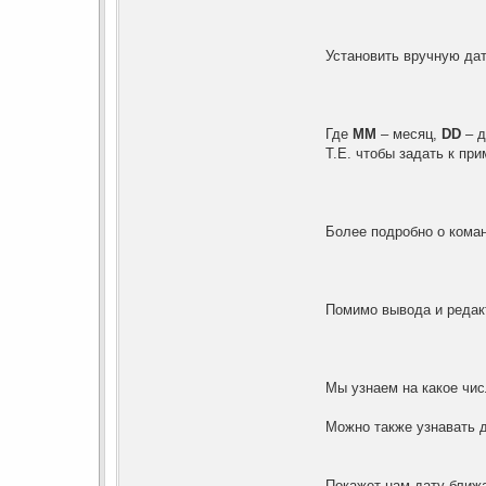
Установить вручную да
Где
MM
– месяц,
DD
– д
Т.Е. чтобы задать к пр
Более подробно о кома
Помимо вывода и реда
Мы узнаем на какое чис
Можно также узнавать 
Покажет нам дату ближ