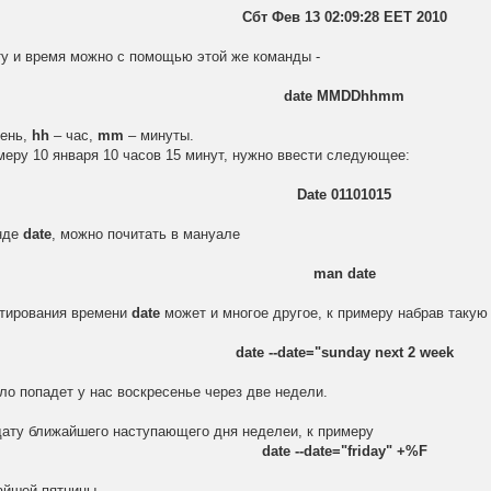
Сбт Фев 13 02:09:28 EET 2010
ту и время можно с помощью этой же команды -
date MMDDhhmm
ень,
hh
– час,
mm
– минуты.
имеру 10 января 10 часов 15 минут, нужно ввести следующее:
Date 01101015
нде
date
, можно почитать в мануале
man date
ктирования времени
date
может и многое другое, к примеру набрав такую
date --date="sunday next 2 week
ло попадет у нас воскресенье через две недели.
дату ближайшего наступающего дня неделеи, к примеру
date --date="friday" +%F
айшей пятницы.