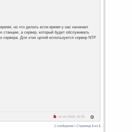
 время, но что делать если время у нас начинает
ю станцию, а сервер, который будет обслуживать
о сервера. Для этих целей используется сервер NTP.
Н
В
14 окт 2010, 22:28
е
е
п
р
1 сообщение • Страница
1
из
1
р
н
о