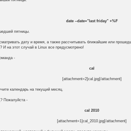
date --date="last friday" +%F
шедшей пятницы.
сматривать дату и время, а также рассчитывать ближайшие или прошедш
 И на этот случай в Linux все предусмотрено!
оманда -
cal
[attachment=2]cal.jpg[/attachment]
учите календарь на текущий месяц.
? Пожалуйста -
cal 2010
[attachment=1]cal_2010.jpg[/attachment]