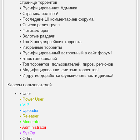
странице торрентов
• Русифицированная Админка
• Страница релизов!
• Последние 10 комментариев форума!
• Список релиз групп
• Фотогаллерея
• Золотые раздачи
• Топ 3 популярнейших торрента
• Избранные торренты
• Русифицированный встроенный в сайт форум!
• Блок голосований
• Топ торрентов, пользователей, пиров, регионов
• Модифицированная система торрентов!
• И другие доработки функциональности движка!
Классы пользователей:
• User
• Power User
• VIP
• Uploader
• Releaser
• Moderator
• Administrator
• SysOp
• Other