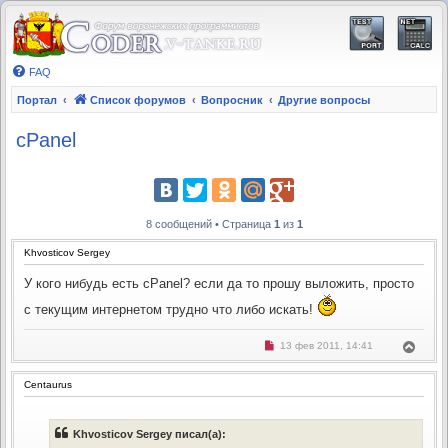
FAQ
Портал
Список форумов
Вопросник
Другие вопросы
cPanel
8 сообщений • Страница
1
из
1
Khvosticov Sergey
У кого нибудь есть cPanel? если да то прошу выложить, просто
с текущим интернетом трудно что либо искать!
Н
В
13 фев 2011, 14:41
е
е
п
р
р
Centaurus
н
о
ч
у
и
т
т
ь
а
Khvosticov Sergey писал(а):
с
н