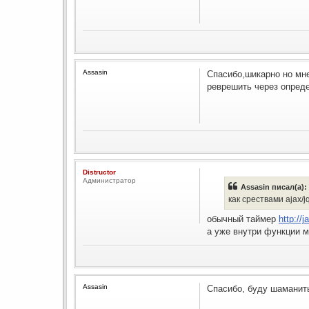
Assasin
Спасибо,шикарно но мне 
реврешить через опреде
Distructor
Администратор
Assasin писал(а):
как срествами ajax/
обычный таймер
http://
а уже внутри функции м
Assasin
Спасибо, буду шаманить.