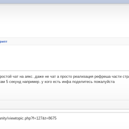
крипт
ростой чат на аякс..даже не чат а просто реализация рефреша части стр
ам 5 секунд например..у кого есть инфа поделитесь пожалуйста
nity/viewtopic.php?f=127&t=8675