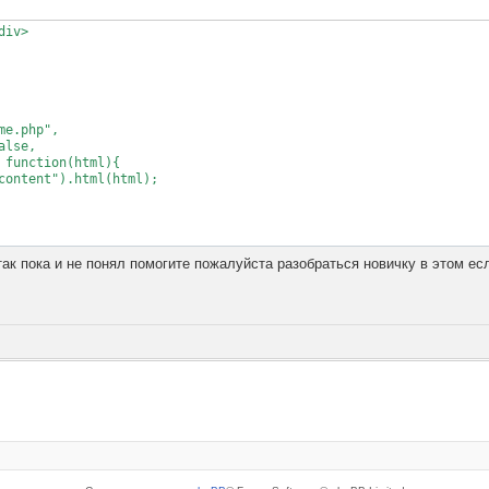
iv>



me.php",  

lse,  

 function(html){  

content").html(html);  

y(function(){  

 так пока и не понял помогите пожалуйста разобраться новичку в этом е
'show()',1000);  
