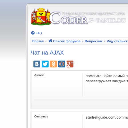
FAQ
Портал
Список форумов
Вопросник
Ищу стиль/с
Чат на AJAX
Assasin
помогите найти самый п
перезагружает каждые т
Centaurus
startrekguide.com/commu