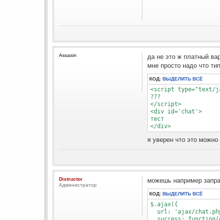
Assasin
да не это ж платный ва
мне просто надо что ти
КОД:
ВЫДЕЛИТЬ ВСЁ
<script type="text/j
???

</script>

<div id='chat'>

тест

я уверен что это можно
Distructor
можешь например запраш
Администратор
КОД:
ВЫДЕЛИТЬ ВСЁ
$.ajax({

  url: 'ajax/chat.php
  success: function(d