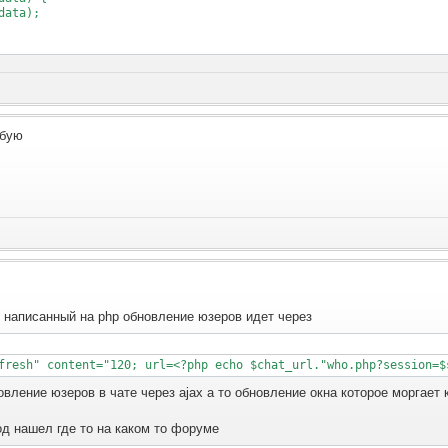
ata);

обую
.
т написанный на php обновление юзеров идет через
вление юзеров в чате через ajax а то обновление окна которое моргает 
код нашел где то на каком то форуме