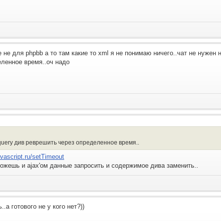
не для phpbb а то там какие то xml я не понимаю ничего..чат не нужен 
ленное время..оч надо
jquery див реврешить через определенное время..
javascript.ru/setTimeout
ожешь и ajax'ом данные запросить и содержимое дива заменить..
.а готового не у кого нет?))