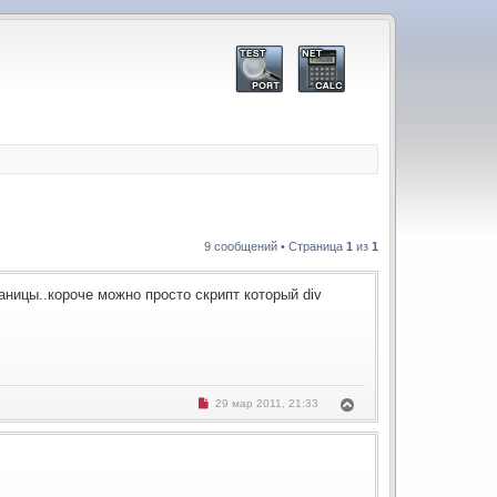
9 сообщений • Страница
1
из
1
аницы..короче можно просто скрипт который div
Н
В
29 мар 2011, 21:33
е
е
п
р
р
н
о
ч
у
и
т
т