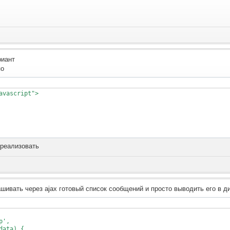
риант
по
avascript">

 реализовать
ивать через ajax готовый список сообщений и просто выводить его в д
',

ata) {
