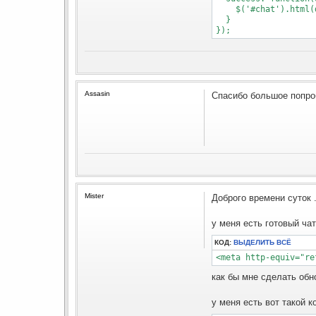
    $('#chat').html(d
  }

});
Assasin
Спасибо большое попр
Mister
Доброго времени суток 
у меня есть готовый ча
КОД:
ВЫДЕЛИТЬ ВСЁ
как бы мне сделать обно
у меня есть вот такой 