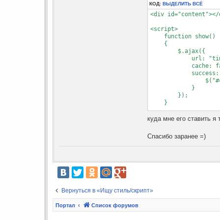
КОД:
ВЫДЕЛИТЬ ВСЁ
<div id="content"></d
<script>  

    function show()  
    {  

        $.ajax({  

            url: "ti
            cache: fa
            success:
                $("#
            }  

        });  

    }

    $(document).read
куда мне его ставить я
        show();  

        setInterval(
Спасибо заранее =)
    });  

Вернуться в «Ищу стиль/скрипт»
Портал
Список форумов