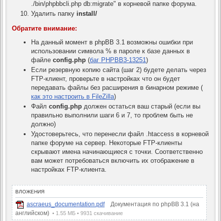
./bin/phpbbcli.php db:migrate" в корневой папке форума.
Удалить папку
install/
Обратите внимание:
На данный момент в phpBB 3.1 возможны ошибки при
использовании символа % в пароле к базе данных в
файле
config.php
(
баг PHPBB3-13251
)
Если резервную копию сайта (шаг 2) будете делать через
FTP-клиент, проверьте в настройках что он будет
передавать файлы без расширения в бинарном режиме (
как это настроить в FileZilla
)
Файл
config.php
должен остаться ваш старый (если вы
правильно выполнили шаги 6 и 7, то проблем быть не
должно)
Удостоверьтесь, что перенесли файл .htaccess в корневой
папке форуме на сервер. Некоторые FTP-клиенты
скрывают имена начинающиеся с точки. Соответственно
вам может потребоваться включить их отображение в
настройках FTP-клиента.
ВЛОЖЕНИЯ
ascraeus_documentation.pdf
Документация по phpBB 3.1 (на
английском)
•
1.55 МБ • 9931 скачивание