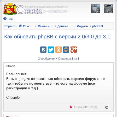
FAQ
Портал
Список форумов
Файлы и Инструкции
Движки и скрипты на PHP
Форумы
phpBB3
Как обновить phpBB с версии 2.0/3.0 до 3.1
2 сообщения • Страница
1
из
1
viktor01
Всем привет!
Есть ещё один вопросик:
как обновить версию форума, но
так чтобы не потерять всё, что есть на форуме (все
регистрации и т.д.)
Спасибо
Н
В
11 апр 2011, 20:25
е
е
п
р
р