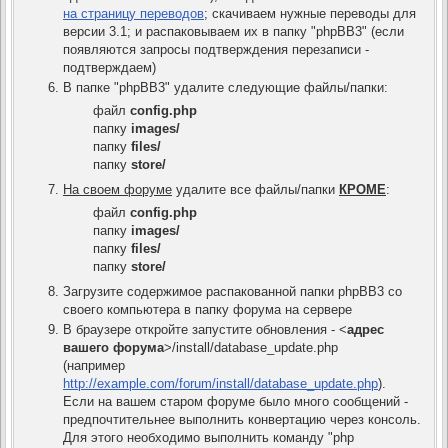
на страницу переводов
; скачиваем нужные переводы для
версии 3.1; и распаковываем их в папку "phpBB3" (если
появляются запросы подтверждения перезаписи -
подтверждаем)
В папке "phpBB3" удалите следующие файлы/папки:
файл
config.php
папку
images/
папку
files/
папку
store/
На своем форуме
удалите все файлы/папки
КРОМЕ
:
файл
config.php
папку
images/
папку
files/
папку
store/
Загрузите содержимое распакованной папки phpBB3 со
своего компьютера в папку форума на сервере
В браузере откройте запустите обновления - <
адрес
вашего форума
>/install/database_update.php
(например
http://example.com/forum/install/database_update.php
).
Если на вашем старом форуме было много сообщений -
предпочтительнее выполнить конвертацию через консоль.
Для этого необходимо выполнить команду "php