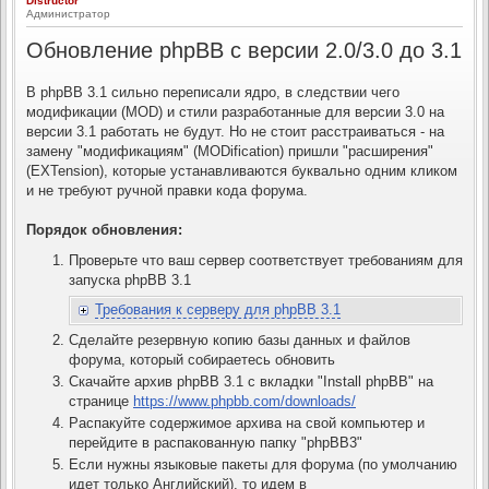
Distructor
н
о
Администратор
ч
у
и
т
т
Обновление phpBB с версии 2.0/3.0 до 3.1
ь
а
с
н
н
я
о
В phpBB 3.1 сильно переписали ядро, в следствии чего
к
е
модификации (MOD) и стили разработанные для версии 3.0 на
н
с
о
а
версии 3.1 работать не будут. Но не стоит расстраиваться - на
о
ч
замену "модификациям" (MODification) пришли "расширения"
б
а
щ
(EXTension), которые устанавливаются буквально одним кликом
л
е
н
у
и не требуют ручной правки кода форума.
и
е
Порядок обновления:
Проверьте что ваш сервер соответствует требованиям для
запуска phpBB 3.1
Требования к серверу для phpBB 3.1
Сделайте резервную копию базы данных и файлов
форума, который собираетесь обновить
Скачайте архив phpBB 3.1 с вкладки "Install phpBB" на
странице
https://www.phpbb.com/downloads/
Распакуйте содержимое архива на свой компьютер и
перейдите в распакованную папку "phpBB3"
Если нужны языковые пакеты для форума (по умолчанию
идет только Английский), то идем в