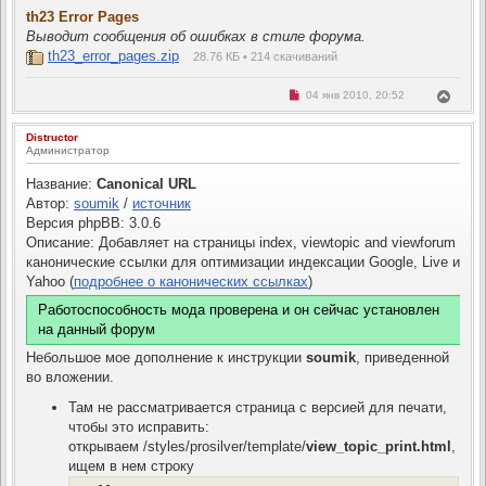
th23 Error Pages
Выводит сообщения об ошибках в стиле форума.
th23_error_pages.zip
28.76 КБ • 214 скачиваний
Н
В
04 янв 2010, 20:52
е
е
п
р
р
Distructor
н
о
Администратор
ч
у
и
т
т
Название:
Canonical URL
ь
а
с
Автор:
soumik
/
источник
н
н
я
Версия phpBB: 3.0.6
о
к
е
Описание: Добавляет на страницы index, viewtopic and viewforum
н
с
канонические ссылки для оптимизации индексации Google, Live и
о
а
о
ч
Yahoo (
подробнее о канонических ссылках
)
б
а
щ
л
Работоспособность мода проверена и он сейчас установлен
е
н
у
на данный форум
и
е
Небольшое мое дополнение к инструкции
soumik
, приведенной
во вложении.
Там не рассматривается страница с версией для печати,
чтобы это исправить:
открываем /styles/prosilver/template/
view_topic_print.html
,
ищем в нем строку