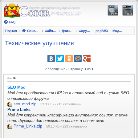
FAQ
Портал
Список форумов
Файлы и Инструкции
Движки и скрипты на PHP
Форумы
phpBB3
Моды phpBB3
Технические улучшения
2 сообщения • Страница
1
из
1
SLITE
SEO Mod
Мод для преобразования URL'ов в статичный вид с целью SEO-
оптимизации форума.
seo_mod.zip
33.33 КБ • 213 скачиваний
Prime Links
Мод для корректной класификации внутренних ссылок, также
есть функция для открытия ссылок в новом окне.
Prime_Links.zip
50.13 КБ • 223 скачивания